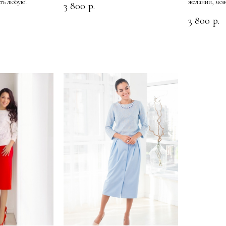
ть любую!
желании, мож
3 800
р.
3 800
р.