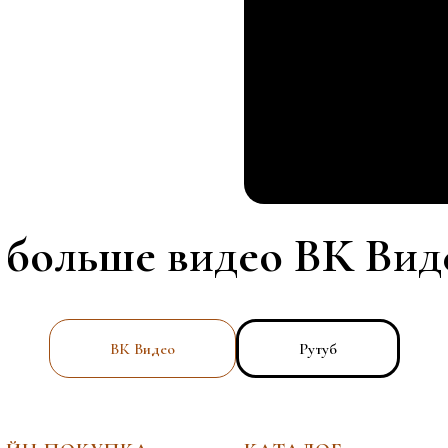
 больше видео ВК Виде
ВК Видео
Рутуб