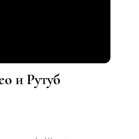
о и Рутуб