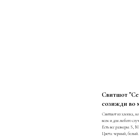
Свитшот "Се
созижди во 
Свитшот из хлопка, к
всем и для любого случ
Есть все размеры: S, 
Цвета: черный, белый