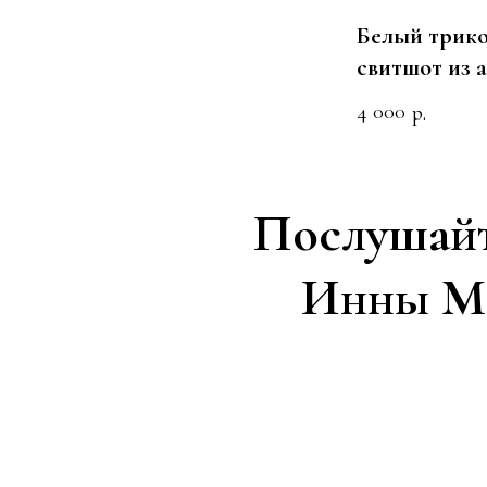
Белый трик
свитшот из 
4 000
р.
Послушайт
Инны Ми