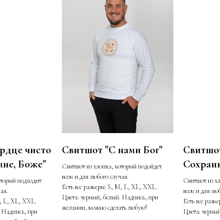
рдце чисто
Свитшот "С нами Бог"
Свитшот
мне, Боже"
Сохран
Свитшот из хлопка, который подойдет
всем и для любого случая.
оторый подходит
Свитшот из х
Есть все размеры: S, M, L, XL, XXL.
ая.
всем и для лю
Цвета: черный, белый. Надпись, при
M, L, XL, XXL.
Есть все разм
желании, можно сделать любую!
. Надпись, при
Цвета: черный