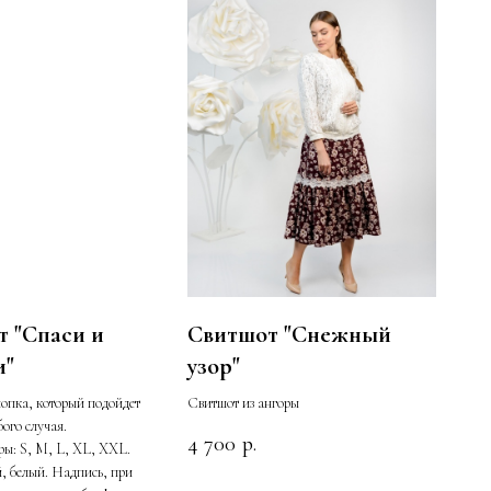
 "Спаси и
Свитшот "Снежный
и"
узор"
лопка, который подойдет
Свитшот из ангоры
бого случая.
4 700
р.
еры: S, M, L, XL, XXL.
, белый. Надпись, при