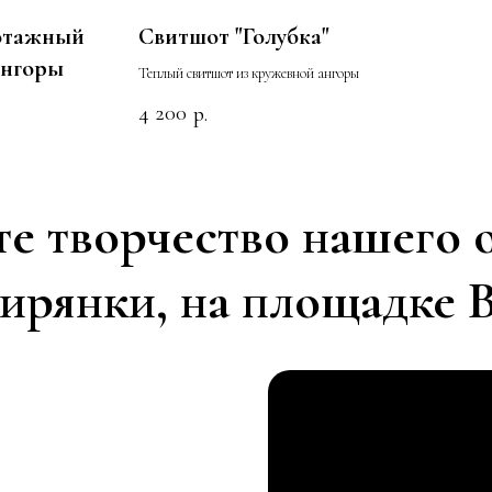
отажный
Свитшот "Голубка"
ангоры
Теплый свитшот из кружевной ангоры
4 200
р.
е творчество нашего о
рянки, на площадке 