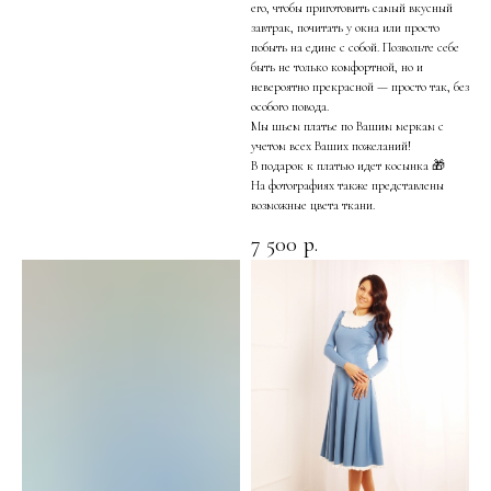
его, чтобы приготовить самый вкусный
завтрак, почитать у окна или просто
побыть на едине с собой. Позвольте себе
быть не только комфортной, но и
невероятно прекрасной — просто так, без
особого повода.
Мы шьем платье по Вашим меркам с
учетом всех Ваших пожеланий!
В подарок к платью идет косынка 🎁
На фотографиях также представлены
возможные цвета ткани.
7 500
р.