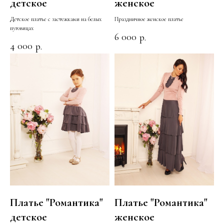
детское
женское
Детское платье с застежками на белых
Праздничное женское платье
пуговицах
6 000
р.
4 000
р.
Платье "Романтика"
Платье "Романтика"
детское
женское