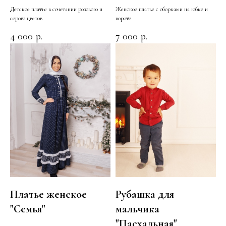
Детское платье в сочетании розового и
Женское платье с оборками на юбке и
серого цветов
вороте
4 000
7 000
р.
р.
Платье женское
Рубашка для
"Семья"
мальчика
"Пасхальная"