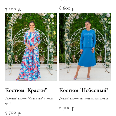
6 600
р.
3 200
р.
Костюм "Краски"
Костюм "Небесный"
Любимый костюм "Смирение" в новом
Деловой костюм из плотного трикотажа
цвете
6 700
р.
5 700
р.