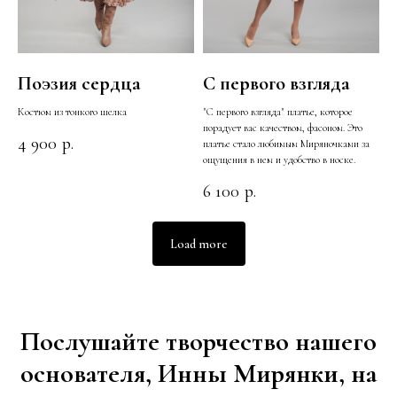
Поэзия сердца
С первого взгляда
Костюм из тонкого шелка
"С первого взгляда" платье, которое
порадует вас качеством, фасоном. Это
4 900
р.
платье стало любимым Миряночками за
ощущения в нем и удобство в носке.
6 100
р.
Load more
Послушайте творчество нашего
основателя, Инны Мирянки, на