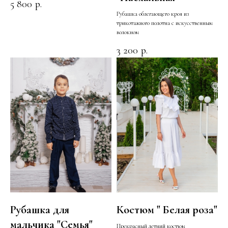
5 800
р.
Рубашка облегающего кроя из
трикотажного полотна с искусственным
волокном
3 200
р.
Рубашка для
Костюм " Белая роза"
мальчика "Семья"
Прекрасный летний костюм