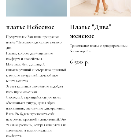
платье Небесное
Платье "Дива"
женское
Представляем Вам наше прекрасное
платье “Небесное» для самого уютного
Трикотажное платье с декорированным
дня.
белым воротом
Платье, которое дает ощущение
комфорта и спокойствия.
6 500
р.
Материал: Лен. Дышащий,
гипоаллергенный и невероятно приятный
к телу. Во внутренней плечевой шов
вшита молитва.
За счет карманов оно отлично подойдет
кормящим мамочкам.
Свободный, струящийся силуэт мягко
обволакивает фигуру, делая образ
изысканным, элегантным одновременно.
В нем Вы будете чувствовать себя
невероятно красивой и женственной. Это
та самая роскошь, которая измеряется не
логотипами, а исключительным
комфортом.