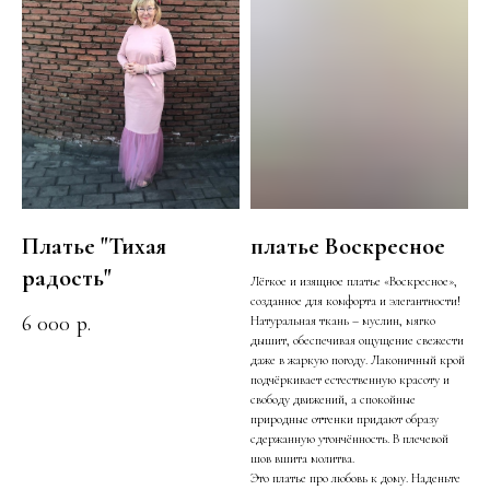
Платье "Тихая
платье Воскресное
радость"
Лёгкое и изящное платье «Воскресное»,
созданное для комфорта и элегантности!
6 000
р.
Натуральная ткань – муслин, мягко
дышит, обеспечивая ощущение свежести
даже в жаркую погоду. Лаконичный крой
подчёркивает естественную красоту и
свободу движений, а спокойные
природные оттенки придают образу
сдержанную утончённость. В плечевой
шов вшита молитва.
Это платье про любовь к дому. Наденьте