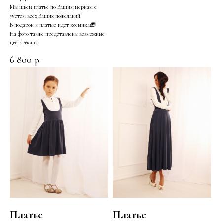
Мы шьем платье по Вашим меркам с
учетом всех Ваших пожеланий!
В подарок к платью идет косынка🎁
На фото также представлены возможные
цвета ткани.
6 800
р.
Платье
Платье