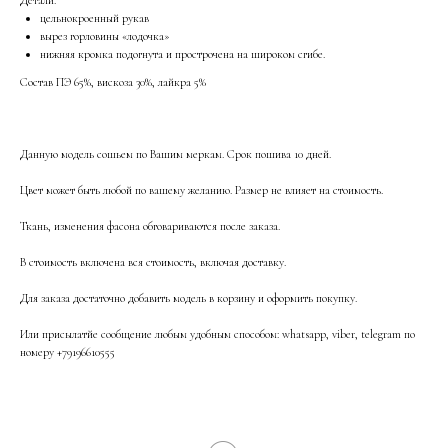
Детали:
цельнокроенный рукав
вырез горловины «лодочка»
нижняя кромка подогнута и прострочена на широком сгибе.
Состав ПЭ 65%, вискоза 30%, лайкра 5%
Данную модель сошьем по Вашим меркам. Срок пошива 10 дней.
Цвет может быть любой по вашему желанию. Размер не влияет на стоимость.
Ткань, изменения фасона обговариваются после заказа.
В стоимость включена вся стоимость, включая доставку.
Для заказа достаточно добавить модель в корзину и оформить покупку.
Или присылатйе сообщение любым удобным способом: whatsapp, viber, telegram по
номеру +79196610555