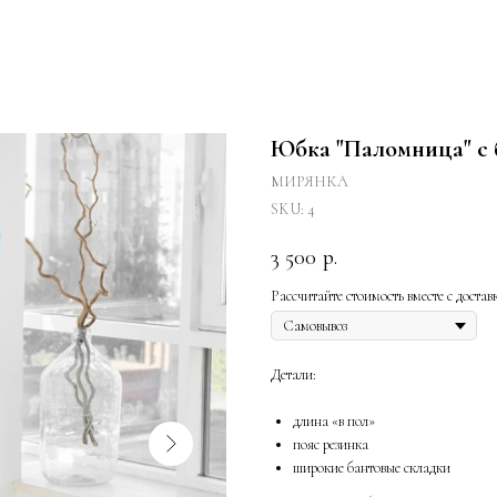
Юбка "Паломница" с
МИРЯНКА
SKU:
4
3 500
р.
Рассчитайте стоимость вместе с достав
Детали:
длина «в пол»
пояс резинка
широкие бантовые складки