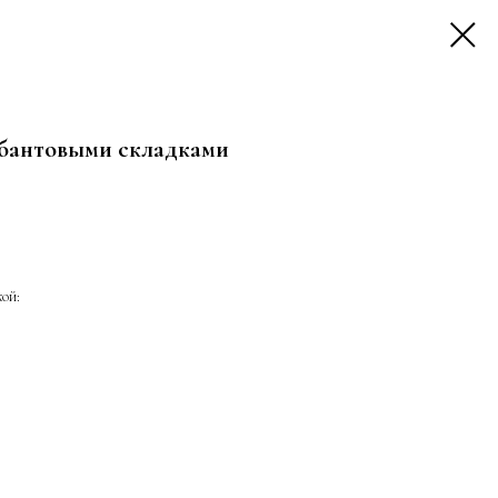
 бантовыми складками
кой: