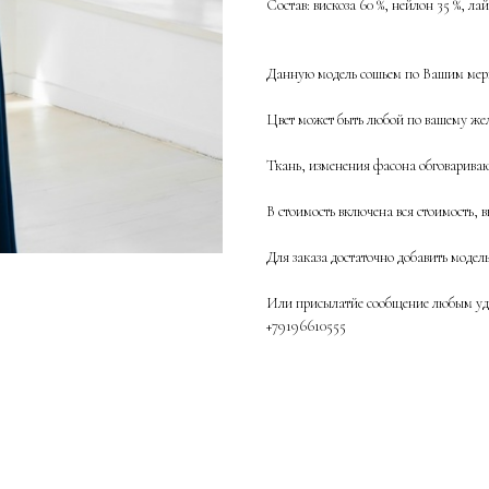
Состав: вискоза 60 %, нейлон 35 %, ла
Данную модель сошьем по Вашим мерк
Цвет может быть любой по вашему жел
Ткань, изменения фасона обговаривают
В стоимость включена вся стоимость, в
Для заказа достаточно добавить модел
Или присылатйе сообщение любым удо
+79196610555