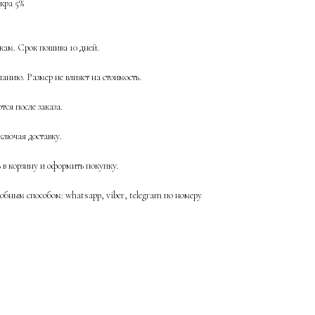
йкра 5%
ам. Срок пошива 10 дней.
анию. Размер не влияет на стоимость.
ся после заказа.
ключая доставку.
ь в корзину и оформить покупку.
бным способом: whatsapp, viber, telegram по номеру