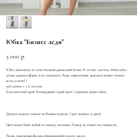
Юбка "Бизнес леди"
3 000
р.
Юбка выполнена из качественной джинсовой ткани. В составе эластан, чтобы юбка
лучше держала форму и не сминалась. Ведь современные девушки нужно столько
всего успеть! )
95% хлопок + 5 % эластан.
Классический крой. Благородный серый цвет. Скромная длина юбки.
Данную модель сошьем по Вашим меркам. Срок пошива 10 дней.
Цвет может быть любой по вашему желанию. Размер не влияет на стоимость.
Ткань, изменения фасона обговариваются после заказа.