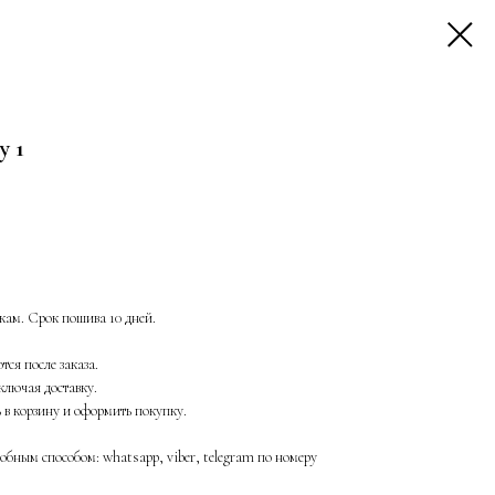
у 1
ам. Срок пошива 10 дней.
ся после заказа.
ключая доставку.
ь в корзину и оформить покупку.
бным способом: whatsapp, viber, telegram по номеру