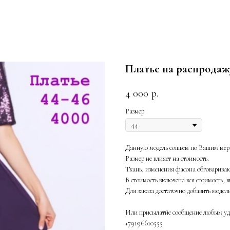
Платье на распродаж
4 000
р.
Размер
Данную модель сошьем по Вашим мерк
Размер не влияет на стоимость.
Ткань, изменения фасона обговаривают
В стоимость включена вся стоимость, в
Для заказа достаточно добавить модел
Или присылатйе сообщение любым удо
+79196610555