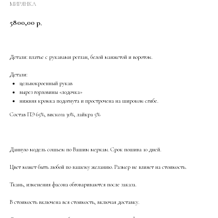
МИРЯНКА
5800,00
р.
Детали: платье с рукавами реглан, белой манжетой и воротом.
Детали:
цельнокроенный рукав
вырез горловины «лодочка»
нижняя кромка подогнута и прострочена на широком сгибе.
Состав ПЭ 65%, вискоза 30%, лайкра 5%
Данную модель сошьем по Вашим меркам. Срок пошива 10 дней.
Цвет может быть любой по вашему желанию. Размер не влияет на стоимость.
Ткань, изменения фасона обговариваются после заказа.
В стоимость включена вся стоимость, включая доставку.