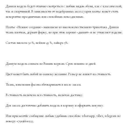
Данная модель будет отлично смотреться с любым видом обуви, как с классической,
так и спортивной. В зависимости от подобранных аксессуаров платье может стать
невероятно праздничным или спокойным повседневным.
Платье «Нежное создание» выполнено из высококачественного трикотажа. Данная
ткань плотная, держит форму, но при этом хорошо «дышит» и не утяжеляет изделие.
Состав: вискоза 50 %, нейлон 45 %, лайкра 5%.
Данную модель сошьем по Вашим меркам. Срок пошива 10 дней.
Цвет может быть любой по вашему желанию. Размер не влияет на стоимость.
Ткань, изменения фасона обговариваются после заказа.
В стоимость включена вся стоимость, включая доставку.
Для заказа достаточно добавить модель в корзину и оформить покупку.
Или присылатйе сообщение любым удобным способом: whatsapp, viber, telegram по
номеру +79196610555