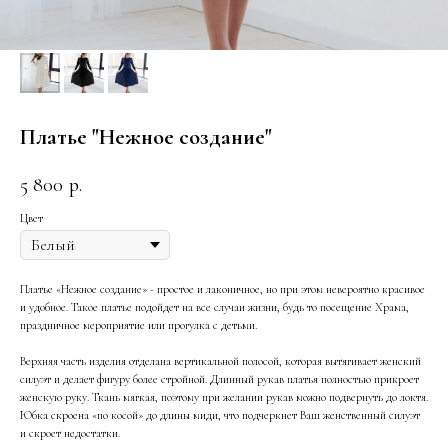
Платье "Нежное создание"
5 800
р.
Цвет
Платье «Нежное создание» - простое и лаконичное, но при этом невероятно красивое
и удобное. Такое платье подойдет на все случаи жизни, будь то посещение Храма,
праздничное мероприятие или прогулка с детьми.
Верхняя часть изделия отделана вертикальной полосой, которая вытягивает женский
силуэт и делает фигуру более стройной. Длинный рукав платья полностью прикроет
женскую руку. Ткань мягкая, поэтому при желании рукав можно подвернуть до локтя.
Юбка скроена «по косой» до длины миди, что подчеркнет Ваш женственный силуэт
и скроет недостатки.