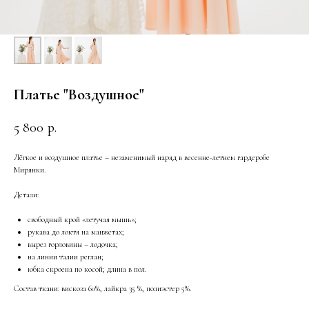
Платье "Воздушное"
5 800
р.
Лёгкое и воздушное платье – незаменимый наряд в весенне-летнем гардеробе
Мирянки.
Детали:
свободный крой «летучая мышь»;
рукава до локтя на манжетах;
вырез горловины – лодочка;
на линии талии реглан;
юбка скроена по косой; длина в пол.
Состав ткани: вискоза 60%, лайкра 35 %, полиэстер 5%.