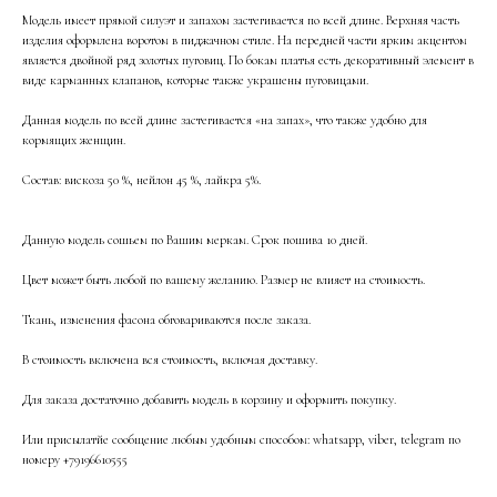
Модель имеет прямой силуэт и запахом застегивается по всей длине. Верхняя часть
изделия оформлена воротом в пиджачном стиле. На передней части ярким акцентом
является двойной ряд золотых пуговиц. По бокам платья есть декоративный элемент в
виде карманных клапанов, которые также украшены пуговицами.
Данная модель по всей длине застегивается «на запах», что также удобно для
кормящих женщин.
Состав: вискоза 50 %, нейлон 45 %, лайкра 5%.
Данную модель сошьем по Вашим меркам. Срок пошива 10 дней.
Цвет может быть любой по вашему желанию. Размер не влияет на стоимость.
Ткань, изменения фасона обговариваются после заказа.
В стоимость включена вся стоимость, включая доставку.
Для заказа достаточно добавить модель в корзину и оформить покупку.
Или присылатйе сообщение любым удобным способом: whatsapp, viber, telegram по
номеру +79196610555