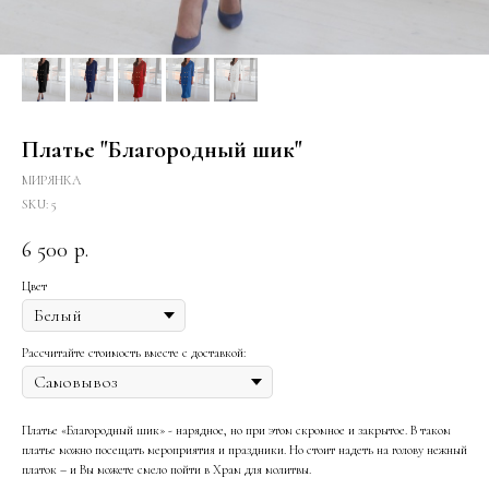
Платье "Благородный шик"
МИРЯНКА
SKU:
5
6 500
р.
Цвет
Рассчитайте стоимость вместе с доставкой:
Платье «Благородный шик» - нарядное, но при этом скромное и закрытое. В таком
платье можно посещать мероприятия и праздники. Но стоит надеть на голову нежный
платок – и Вы можете смело пойти в Храм для молитвы.