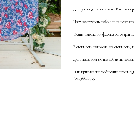
Данную модель сошьем по Вашим мерк
Цвет может быть любой по вашему жел
Ткань, изменения фасона обговаривают
В стоимость включена вся стоимость, в
Для заказа достаточно добавить модел
Или присылатйе сообщение любым удо
+79196610555