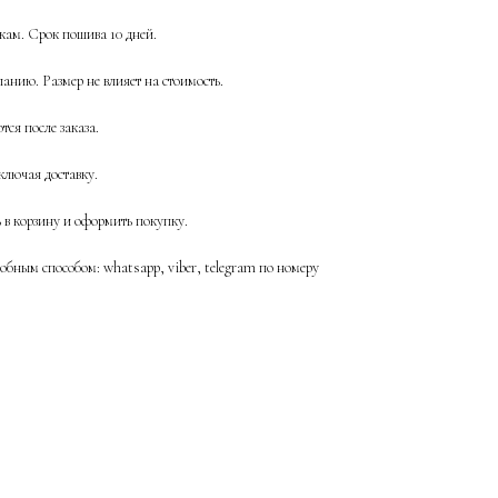
ам. Срок пошива 10 дней.
анию. Размер не влияет на стоимость.
ся после заказа.
ключая доставку.
ь в корзину и оформить покупку.
бным способом: whatsapp, viber, telegram по номеру