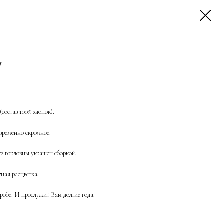
"
состав 100% хлопок).
овременно скромное.
ез горловны украшен сборкой.
ная расцветка.
робе. И прослужит Вам долгие года.