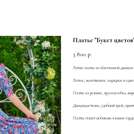
Платье "Букет цветов
5 800
р.
Летнее платье из облегченной джинсы (
Легкое, женственное, нарядное и одн
Платье на резинке, ярусная юбка, выр
Дыщащая ткань, удобный крой, прият
Платье станет любимым в вашем гарде