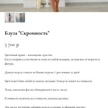
Блуза "Скромность"
3 700
р.
Цветочный принт – воплощение красоты.
Блуза смотрится естественно и свежо на любой женщине, независимо от возраста и
фигуры.
Данную модель сошьем по Вашим меркам. Срок пошива 10 дней.
Цвет может быть любой по вашему желанию. Размер не влияет на стоимость.
Ткань, изменения фасона обговариваются после заказа.
В стоимость включена вся стоимость, включая доставку.
Для заказа достаточно добавить модель в корзину и оформить покупку.