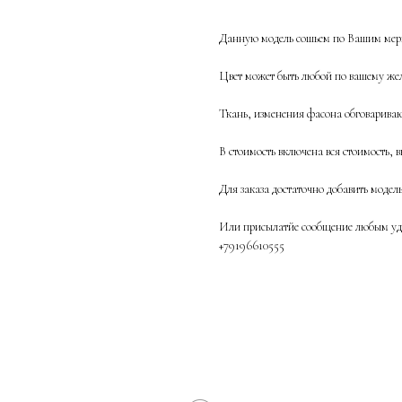
Данную модель сошьем по Вашим мерк
Цвет может быть любой по вашему жел
Ткань, изменения фасона обговаривают
В стоимость включена вся стоимость, в
Для заказа достаточно добавить модел
Или присылатйе сообщение любым удо
+79196610555