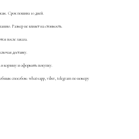
ам. Срок пошива 10 дней.
анию. Размер не влияет на стоимость.
ся после заказа.
ключая доставку.
ь в корзину и оформить покупку.
бным способом: whatsapp, viber, telegram по номеру