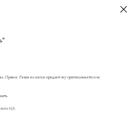
ь"
ажа. Прямое. Рюши на плечах придают ему оригинальности и не
нить.
скоза 65%.