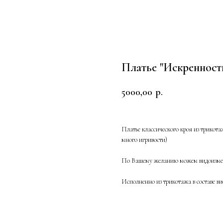
Платье "Искренност
5000,00
р.
Платье классического кроя из трикот
много игривости)
По Вашему желанию можем видоизме
Исполненно из трикотажа в составе ви