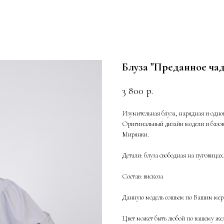
Блуза "Преданное чад
3 800
р.
Изумительная блуза, нарядная и одно
Оригинальный дизайн модели и базовы
Мирянки.
Детали: блуза свободная на пуговица
Состав: вискоза
Данную модель сошьем по Вашим мерк
Цвет может быть любой по вашему жел