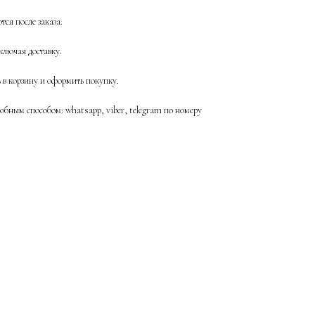
ся после заказа.
ключая доставку.
ь в корзину и оформить покупку.
бным способом: whatsapp, viber, telegram по номеру