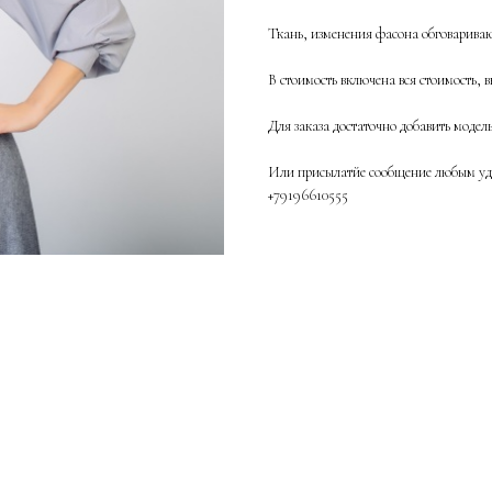
Ткань, изменения фасона обговаривают
В стоимость включена вся стоимость, в
Для заказа достаточно добавить модел
Или присылатйе сообщение любым удо
+79196610555