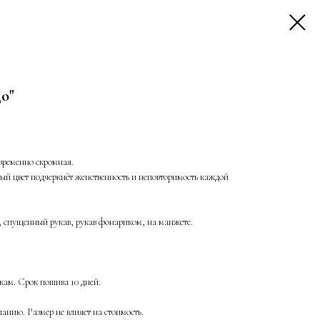
о"
временно скромная.
й цвет подчеркнёт женственность и неповторимость каждой
х, спущенный рукав, рукав фонариком, на манжете.
ам. Срок пошива 10 дней.
анию. Размер не влияет на стоимость.