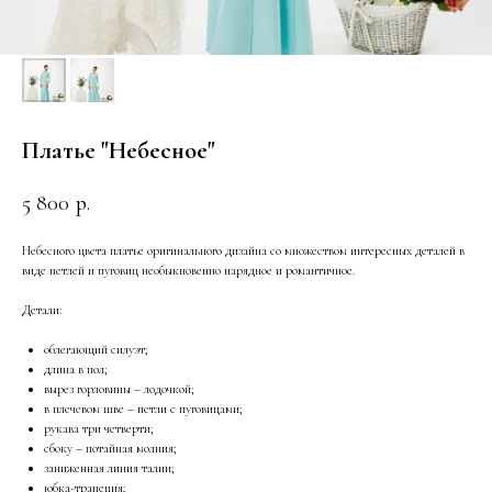
Платье "Небесное"
5 800
р.
Небесного цвета платье оригинального дизайна со множеством интересных деталей в
виде петлей и пуговиц необыкновенно нарядное и романтичное.
Детали:
облегающий силуэт;
длина в пол;
вырез горловины – лодочкой;
в плечевом шве – петли с пуговицами;
рукава три четверти;
сбоку – потайная молния;
заниженная линия талии;
юбка-трапеция;