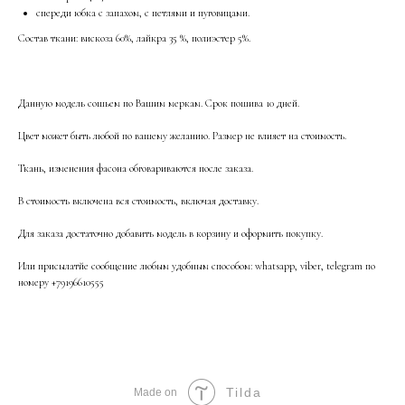
спереди юбка с запахом, с петлями и пуговицами.
Состав ткани: вискоза 60%, лайкра 35 %, полиэстер 5%.
Данную модель сошьем по Вашим меркам. Срок пошива 10 дней.
Цвет может быть любой по вашему желанию. Размер не влияет на стоимость.
Ткань, изменения фасона обговариваются после заказа.
В стоимость включена вся стоимость, включая доставку.
Для заказа достаточно добавить модель в корзину и оформить покупку.
Или присылатйе сообщение любым удобным способом: whatsapp, viber, telegram по
номеру +79196610555
Tilda
Made on