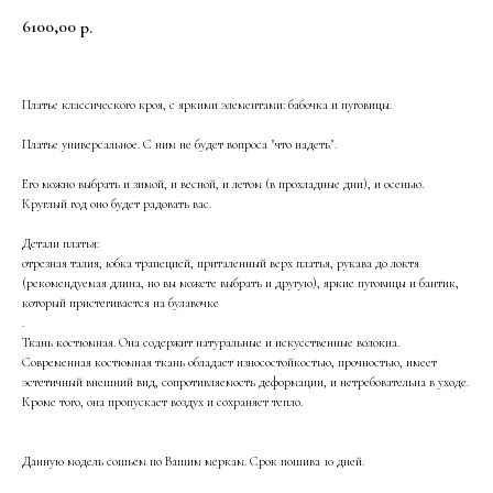
6100,00
р.
Платье классического кроя, с яркими элементами: бабочка и пуговицы.
Платье универсальное. С ним не будет вопроса "что надеть".
Его можно выбрать и зимой, и весной, и летом (в прохладные дни), и осенью.
Круглый год оно будет радовать вас.
Детали платья:
отрезная талия, юбка трапецией, приталенный верх платья, рукава до локтя
(рекомендуемая длина, но вы можете выбрать и другую), яркие пуговицы и бантик,
который пристегивается на булавочке
.
Ткань костюмная. Она содержит натуральные и искусственные волокна.
Современная костюмная ткань обладает износостойкостью, прочностью, имеет
эстетичный внешний вид, сопротивляемость деформации, и нетребовательна в уходе.
Кроме того, она пропускает воздух и сохраняет тепло.
Данную модель сошьем по Вашим меркам. Срок пошива 10 дней.