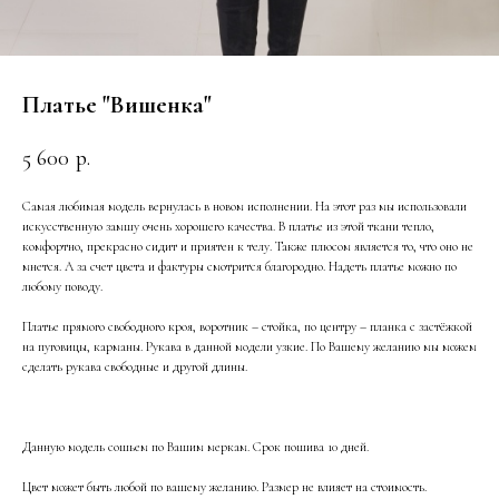
Платье "Вишенка"
5 600
р.
Самая любимая модель вернулась в новом исполнении. На этот раз мы использовали
искусственную замшу очень хорошего качества. В платье из этой ткани тепло,
комфортно, прекрасно сидит и приятен к телу. Также плюсом является то, что оно не
мнется. А за счет цвета и фактуры смотрится благородно. Надеть платье можно по
любому поводу.
Платье прямого свободного кроя, воротник – стойка, по центру – планка с застёжкой
на пуговицы, карманы. Рукава в данной модели узкие. По Вашему желанию мы можем
сделать рукава свободные и другой длины.
Данную модель сошьем по Вашим меркам. Срок пошива 10 дней.
Цвет может быть любой по вашему желанию. Размер не влияет на стоимость.