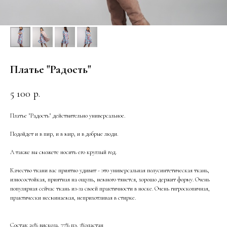
Платье "Радость"
5 100
р.
Платье "Радость" действительно универсальное.
Подойдет и в пир, и в мир, и в добрые люди.
А также вы сможете носить его круглый год.
Качество ткани вас приятно удивит - это универсальная полусинтетическая ткань,
износостойкая, приятная на ощупь, немного тянется, хорошо держит форму. Очень
популярная сейчас ткань из-за своей практичности в носке. Очень гигроскопичная,
практически несминаемая, неприхотливая в стирке.
Состав: 20% вискоза, 77% пэ, 3%эластан