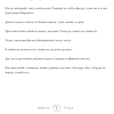
Фасон свободный, снизу платья волан. Подойдет на любую фигуру, в том числе и для
беременных Миряночек.
Данную модель сошьем по Вашим меркам. Срок пошива 10 дней.
Цвет может быть любой по вашему желанию. Размер не влияет на стоимость.
Ткань, изменения фасона обговариваются после заказа.
В стоимость включена вся стоимость, включая доставку.
Для заказа достаточно добавить модель в корзину и оформить покупку.
Или присылатйе сообщение любым удобным способом: whatsapp, viber, telegram по
номеру +79196610555
Tilda
Made on