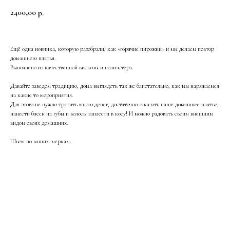
2400,00
р.
Ещё одна новинка, которую разобрали, как «горячие пирожки» и мы делаем повтор
домашнего платья.
Выполнено из качественной вискозы и полиэстера.
Давайте заведем традицию, дома выглядеть так же блистательно, как мы наряжаемся
на какие то мероприятия.
Для этого не нужно тратить много денег, достаточно заказать наше домашнее платье,
нанести блеск на губы и волосы заплести в косу! И можно радовать своим внешним
видом своих домашних.
Шьем по вашим меркам.