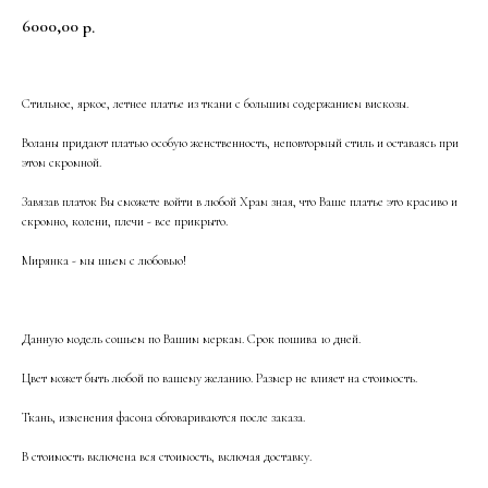
6000,00
р.
Стильное, яркое, летнее платье из ткани с большим содержанием вискозы.
Воланы придают платью особую женственность, неповтормый стиль и оставаясь при
этом скромной.
Завязав платок Вы сможете войти в любой Храм зная, что Ваше платье это красиво и
скромно, колени, плечи - все прикрыто.
Мирянка - мы шьем с любовью!
Данную модель сошьем по Вашим меркам. Срок пошива 10 дней.
Цвет может быть любой по вашему желанию. Размер не влияет на стоимость.
Ткань, изменения фасона обговариваются после заказа.
В стоимость включена вся стоимость, включая доставку.