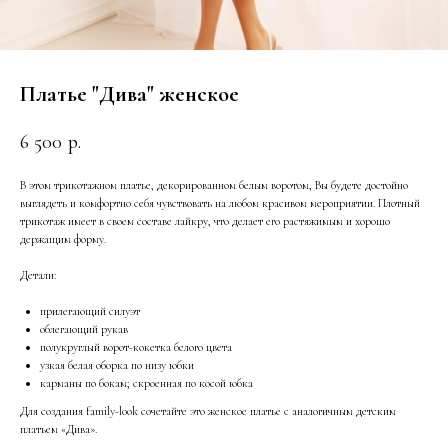
Платье "Дива" женское
6 500
р.
В этом трикотажном платье, декорированном белым воротом, Вы будете достойно
выглядеть и комфортно себя чувствовать на любом красивом мероприятии. Плотный
трикотаж имеет в своем составе лайкру, что делает его растяжимым и хорошо
держащим форму.
Детали:
прилегающий силуэт
облегающий рукав
полукруглый ворот-кокетка белого цвета
узкая белая оборка по низу юбки
карманы по бокам; скроенная по косой юбка
Для создания family-look сочетайте это женское платье с аналогичным детским
платьем «Дива».