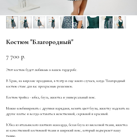
Костюм "Благородный"
7 700
р.
Этот костюм будет любимым в вашем гардеробе.
В Храм, на мирские праздники, в театр и еще много случаев, когда "Благородный
костюм стане для вас прекрасным решением.
Костюм тройка - юбка, блуза, жилетка и универсальный пояс.
Можно комбинировать с другими нарядами, менять цвет блузы, жилетку надевать на
другое платье и всегда оставаться женственной, скромной и красивой.
Юбка из итальянского плотного жаккарда, белая блуза из вискозной ткани, жилетка
из качественной костюмной ткани и широкий пояс, который подчеркнет вашу
талию.