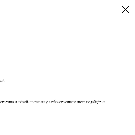
кой:
го типа и юбкой-полусолнце глубокого синего цвета подойдёт на