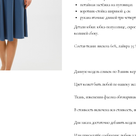
потайная застёжка на пуговицах
воротник-стойка шириной 4 см
рукава втачные длиной три четвер
Детали юбки: юбка-полусолнце, скроен
молнией сбоку.
Состав ткани: вискоза 60%, лайкра 35 
Данную модель сошьем по Вашим мерк
Цвет может быть любой по вашему жел
Ткань, изменения фасона обговаривают
В стоимость включена вся стоимость, в
Для заказа достаточно добавить модел
Или присылатйе сообщение любым удо