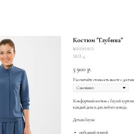
Костюм "Глубина"
МИРЯНКА
SKU:
4
5 900
р.
Рассчитайте стоимость вместе с достав
Комфортный костюм с блузой курточно
каждый день и для любого повода.
Детали блузы:
свободный покрой