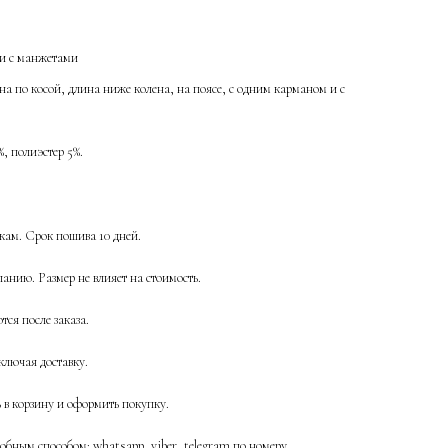
ти с манжетами
а по косой, длина ниже колена, на поясе, с одним карманом и с
%, полиэстер 5%.
ам. Срок пошива 10 дней.
анию. Размер не влияет на стоимость.
ся после заказа.
ключая доставку.
ь в корзину и оформить покупку.
бным способом: whatsapp, viber, telegram по номеру