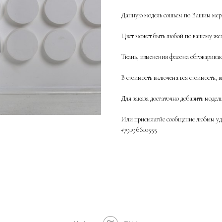
Данную модель сошьем по Вашим мерк
Цвет может быть любой по вашему жел
Ткань, изменения фасона обговаривают
В стоимость включена вся стоимость, в
Для заказа достаточно добавить модел
Или присылатйе сообщение любым удо
+79196610555