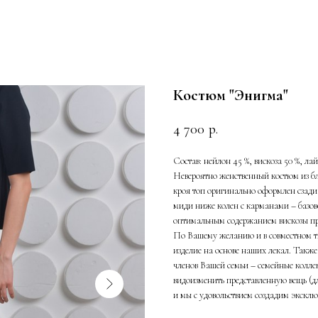
Костюм "Энигма"
4 700
р.
Состав: нейлон 45 %, вискоза 50 %, лай
Невероятно женственный костюм из б
кроя топ оригинально оформлен сзад
миди ниже колен с карманами – базово
оптимальным содержанием вискозы пре
По Вашему желанию и в совместном тв
изделие на основе наших лекал. Также
членов Вашей семьи – семейные коллек
видоизменить представленную вещь (д
и мы с удовольствием создадим эксклю