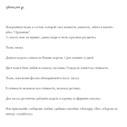
3600,00
р.
Невероятная ткань в составе которой сама нежность, мягкость, забота и милота -
юбка "Одуванчик".
А силует, пояс на пряжке, длина миди и очень красивая расцветка.
Ткань замша.
Данную модель сошьем по Вашим меркам. Срок пошива 10 дней.
Цвет может быть любой по вашему желанию. Размер не влияет на стоимость.
Ткань, изменения фасона обговариваются после заказа.
В стоимость включена вся стоимость, включая доставку.
Для заказа достаточно добавить модель в корзину и оформить покупку.
Или присылатйе сообщение любым удобным способом: whatsapp, viber, telegram по
номеру +79196610555