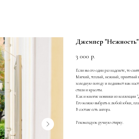
Джемпер "Нежность"
3 000
р.
Если вы его один раз наденете, то снят
Мягкий, теплый, нежный, приятный к т
холодную погоду и поднимет вам настр
стиля и красоты.
Как и многие новинки из коллекции "Д
Его можно выбрать к любой юбки, плать
В составе есть ангора.
Рекомендуем ручную стирку.