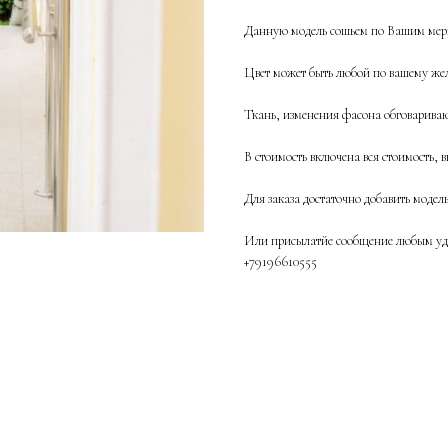
Данную модель сошьем по Вашим мерк
Цвет может быть любой по вашему жел
Ткань, изменения фасона обговаривают
В стоимость включена вся стоимость, в
Для заказа достаточно добавить модел
Или присылатйе сообщение любым удо
+79196610555