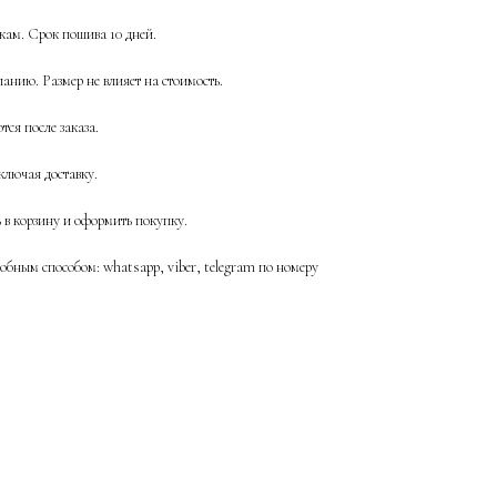
ам. Срок пошива 10 дней.
анию. Размер не влияет на стоимость.
ся после заказа.
ключая доставку.
ь в корзину и оформить покупку.
бным способом: whatsapp, viber, telegram по номеру