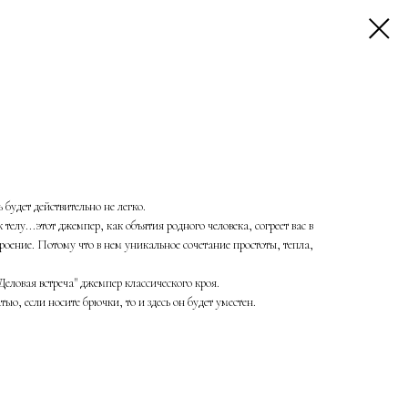
ь будет действительно не легко.
елу...этот джемпер, как объятия родного человека, согреет вас в
оение. Потому что в нем уникальное сочетание простоты, тепла,
еловая встреча" джемпер классического кроя.
ю, если носите брючки, то и здесь он будет уместен.