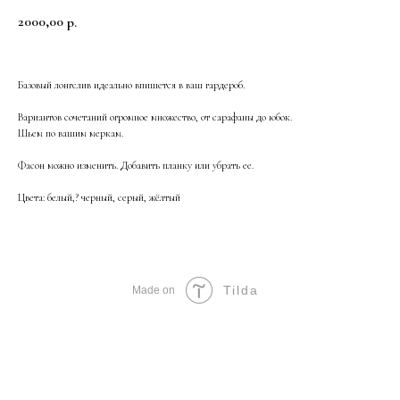
2000,00
р.
Базовый лонгслив идеально впишется в ваш гардероб.
Вариантов сочетаний огромное множество, от сарафаны до юбок.
Шьем по вашим меркам.
Фасон можно изменить. Добавить планку или убрать ее.
Цвета: белый,? черный, серый, жёлтый
Tilda
Made on